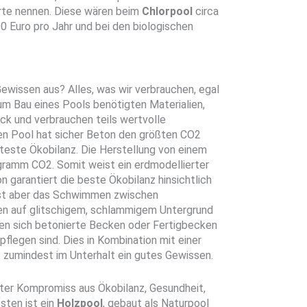
rte nennen. Diese wären beim
Chlorpool
circa
00 Euro pro Jahr und bei den biologischen
ewissen aus? Alles, was wir verbrauchen, egal
um Bau eines Pools benötigten Materialien,
ck und verbrauchen teils wertvolle
en Pool hat sicher Beton den größten CO2
teste Ökobilanz. Die Herstellung von einem
gramm CO2. Somit weist ein erdmodellierter
garantiert die beste Ökobilanz hinsichtlich
ist aber das Schwimmen zwischen
en auf glitschigem, schlammigem Untergrund
ben sich betonierte Becken oder Fertigbecken
pflegen sind. Dies in Kombination mit einer
 zumindest im Unterhalt ein gutes Gewissen.
guter Kompromiss aus Ökobilanz, Gesundheit,
sten ist ein
Holzpool
, gebaut als Naturpool