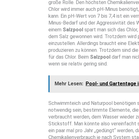
große Rolle. Den höchsten Chemikalienve
Chlor wird immer auch pH-Minus benötigt,
kann. Ein pH-Wert von 7 bis 7,4 ist ein v
Minus-Bedarf und der Aggressivität des 
einem
Salzpool
spart man sich das Chlor
dem Salz gewonnen wird. Trotzdem wird 
einzustellen. Allerdings braucht eine Ele
produzieren zu können. Trotzdem sind die
für das Chlor. Beim
Salzpool
darf man nic
wenn sie relativ gering sind.
Mehr Lesen:
Pool- und Gartentage 
Schwimmteich und Naturpool benötigen so 
notwendig sein, bestimmte Elemente, die
verbraucht werden, dem Wasser wieder zu
Stickstoff. Man könnte also vereinfacht
ein paar mal pro Jahr „gedüngt“ werden, da
Chemikalienverbrauch je nach System star