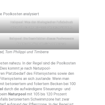
e Poolkosten analysiert
Holzpool: Was den ökologischen Fußabdruck
anbetrifft, ist der Holzpool die beste Variante.
Salzpool: Die Desinfektion dieses Poolwassers
funktioniert über die Salzelektrolyse.
d, Tom Philippi und Timberra
osten nahezu. In der Regel sind die Poolkosten
 Dies kommt je nach Naturpool-
ren Platzbedarf des Filtersystems sowie den
iltersystems an sich zustande. Wenn man
mit betoniertem und foliertem Becken bei 100
ol
durch die aufwändigere Steuerungs- und
 beim
Naturpool
mit 105 bis 120 Prozent
enfalls betoniertem Schwimmzone hat zwar
arf aufgrund der Pflanzzone. In der Regel ist