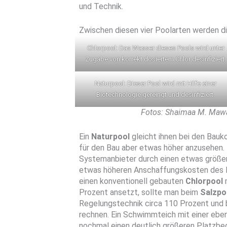
und Technik.
Zwischen diesen vier Poolarten werden di
Chlorpool: Das Wasser dieses Pools wird unter
Zugabe von korrekt dosiertem Chlor desinfiziert.
Naturpool: Dieser Pool wird mit Hilfe einer
Biotechnologie gereingt und desinfiziert.
Fotos: Shaimaa M. Mawa
Ein
Naturpool
gleicht ihnen bei den Bauk
für den Bau aber etwas höher anzusehen.
Systemanbieter durch einen etwas größe
etwas höheren Anschaffungskosten des F
einen konventionell gebauten
Chlorpool
Prozent ansetzt, sollte man beim
Salzpo
Regelungstechnik circa 110 Prozent und
rechnen. Ein Schwimmteich mit einer eb
nochmal einen deutlich größeren Platzbed