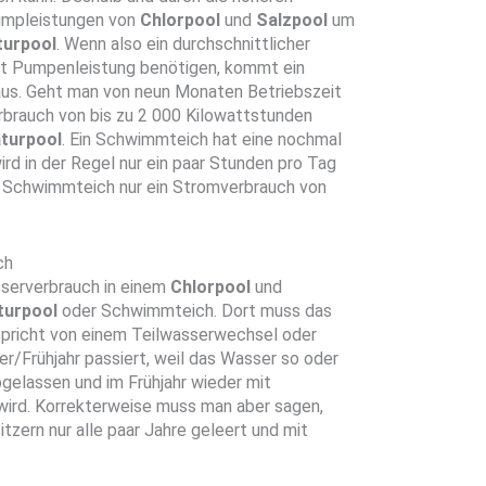
Pumpleistungen von
Chlorpool
und
Salzpool
um
turpool
. Wenn also ein durchschnittlicher
t Pumpenleistung benötigen, kommt ein
aus. Geht man von neun Monaten Betriebszeit
erbrauch von bis zu 2 000 Kilowattstunden
turpool
. Ein Schwimmteich hat eine nochmal
rd in der Regel nur ein paar Stunden pro Tag
en Schwimmteich nur ein Stromverbrauch von
ch
serverbrauch in einem
Chlorpool
und
turpool
oder Schwimmteich. Dort muss das
pricht von einem Teilwasserwechsel oder
r/Frühjahr passiert, weil das Wasser so oder
bgelassen und im Frühjahr wieder mit
 wird. Korrekterweise muss man aber sagen,
itzern nur alle paar Jahre geleert und mit