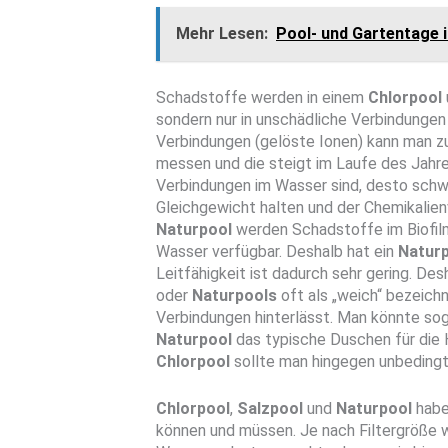
Mehr Lesen:
Pool- und Gartentage 
Schadstoffe werden in einem
Chlorpool
sondern nur in unschädliche Verbindunge
Verbindungen (gelöste Ionen) kann man zu
messen und die steigt im Laufe des Jahr
Verbindungen im Wasser sind, desto schwi
Gleichgewicht halten und der Chemikalien
Naturpool
werden Schadstoffe im Biofil
Wasser verfügbar. Deshalb hat ein
Natur
Leitfähigkeit ist dadurch sehr gering. D
oder
Naturpools
oft als „weich“ bezeich
Verbindungen hinterlässt. Man könnte so
Naturpool
das typische Duschen für die 
Chlorpool
sollte man hingegen unbeding
Chlorpool
,
Salzpool
und
Naturpool
habe
können und müssen. Je nach Filtergröße w