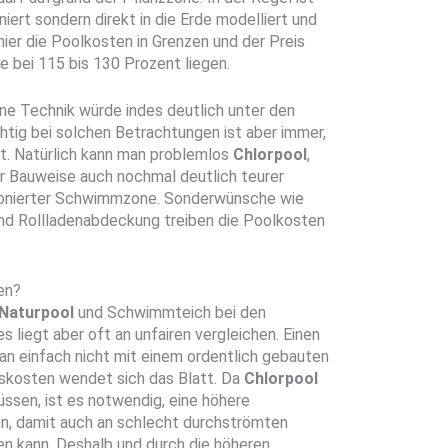
niert sondern direkt in die Erde modelliert und
hier die Poolkosten in Grenzen und der Preis
e bei 115 bis 130 Prozent liegen.
ne Technik würde indes deutlich unter den
htig bei solchen Betrachtungen ist aber immer,
t. Natürlich kann man problemlos
Chlorpool
,
er Bauweise auch nochmal deutlich teurer
onierter Schwimmzone. Sonderwünsche wie
 Rollladenabdeckung treiben die Poolkosten
en?
Naturpool
und Schwimmteich bei den
s liegt aber oft an unfairen vergleichen. Einen
an einfach nicht mit einem ordentlich gebauten
tskosten wendet sich das Blatt. Da
Chlorpool
ssen, ist es notwendig, eine höhere
n, damit auch an schlecht durchströmten
ken kann. Deshalb und durch die höheren