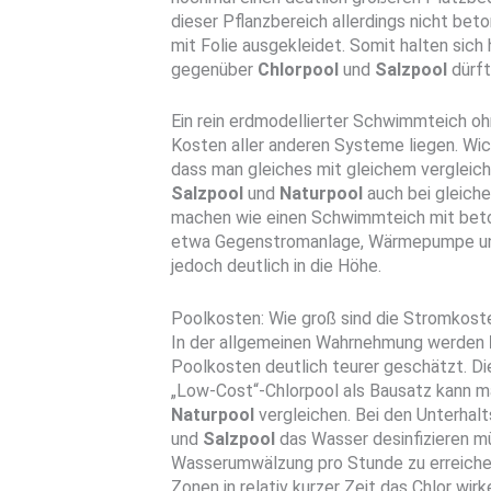
dieser Pflanzbereich allerdings nicht beto
mit Folie ausgekleidet. Somit halten sich 
gegenüber
Chlorpool
und
Salzpool
dürft
Ein rein erdmodellierter Schwimmteich oh
Kosten aller anderen Systeme liegen. Wic
dass man gleiches mit gleichem vergleich
Salzpool
und
Naturpool
auch bei gleich
machen wie einen Schwimmteich mit bet
etwa Gegenstromanlage, Wärmepumpe und
jedoch deutlich in die Höhe.
Poolkosten: Wie groß sind die Stromkost
In der allgemeinen Wahrnehmung werden
Poolkosten deutlich teurer geschätzt. Die
„Low-Cost“-Chlorpool als Bausatz kann m
Naturpool
vergleichen. Bei den Unterhal
und
Salzpool
das Wasser desinfizieren mü
Wasserumwälzung pro Stunde zu erreiche
Zonen in relativ kurzer Zeit das Chlor wir