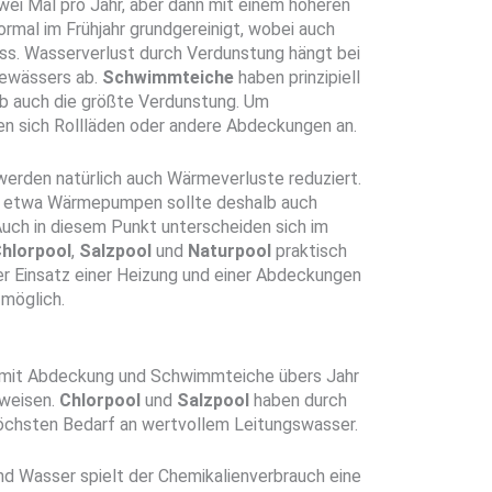
wei Mal pro Jahr, aber dann mit einem höheren
mal im Frühjahr grundgereinigt, wobei auch
ss. Wasserverlust durch Verdunstung hängt bei
Gewässers ab.
Schwimmteiche
haben prinzipiell
lb auch die größte Verdunstung. Um
en sich Rollläden oder andere Abdeckungen an.
erden natürlich auch Wärmeverluste reduziert.
e etwa Wärmepumpen sollte deshalb auch
uch in diesem Punkt unterscheiden sich im
hlorpool
,
Salzpool
und
Naturpool
praktisch
er Einsatz einer Heizung und einer Abdeckungen
 möglich.
mit Abdeckung und Schwimmteiche übers Jahr
fweisen.
Chlorpool
und
Salzpool
haben durch
öchsten Bedarf an wertvollem Leitungswasser.
 Wasser spielt der Chemikalienverbrauch eine