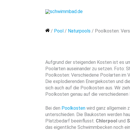
Zum
Inhalt
springen
Home
/
Pool
/
Naturpools
/
Poolkosten: Vers
Aufgrund der steigenden Kosten ist es um
Poolarten auseinander zu setzen. Foto:
Poolkosten: Verschiedene Poolarten im V
Die explodierenden Energiekosten und di
sich auch auf die Poolkosten aus. Wir zie
Poolkosten genau auf die verschiedenen 
Bei den
Poolkosten
wird ganz allgemein 
unterschieden. Die Baukosten werden ha
Platzbedarf beeinflusst.
Chlorpool
und
S
das eigentliche Schwimmbecken noch eine 