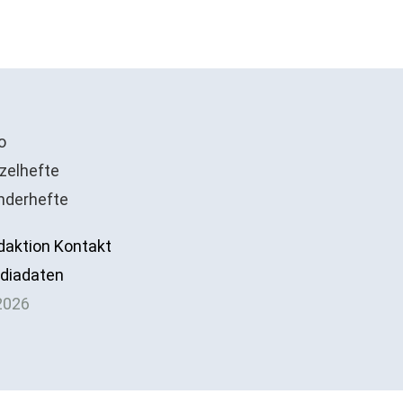
o
zelhefte
nderhefte
daktion Kontakt
diadaten
2026