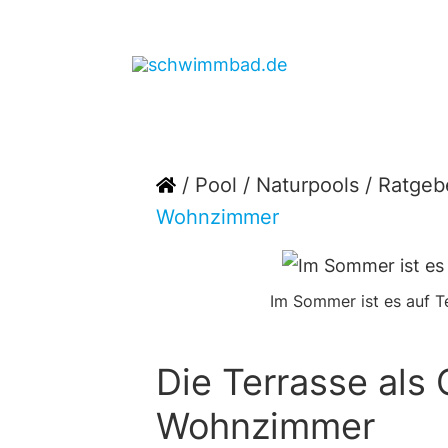
Zum
Inhalt
springen
Home
/
Pool
/
Naturpools
/
Ratgeb
Wohnzimmer
Im Sommer ist es auf T
Die Terrasse als
Wohnzimmer