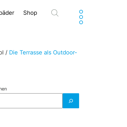
Suchen
sbäder
Shop
ol
/
Die Terrasse als Outdoor-
hen