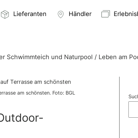
Lieferanten
Händler
Erlebni
er Schwimmteich und Naturpool
/
Leben am Po
errasse am schönsten. Foto: BGL
Suc
 Outdoor-