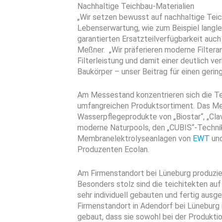
Nachhaltige Teichbau-Materialien
„Wir setzen bewusst auf nachhaltige Teic
Lebenserwartung, wie zum Beispiel langle
garantierten Ersatzteilverfügbarkeit auch
Meßner. „Wir präferieren moderne Filteran
Filterleistung und damit einer deutlich v
Baukörper – unser Beitrag für einen geri
Am Messestand konzentrieren sich die Tei
umfangreichen Produktsortiment. Das 
Wasserpflegeprodukte von „Biostar“, „Clavi
moderne Naturpools, den „CUBIS“-Technik
Membranelektrolyseanlagen von
EWT
un
Produzenten Ecolan.
Am Firmenstandort bei Lüneburg produzie
Besonders stolz sind die teichitekten au
sehr individuell gebauten und fertig aus
Firmenstandort in Adendorf bei Lüneburg 
gebaut, dass sie sowohl bei der Produkti