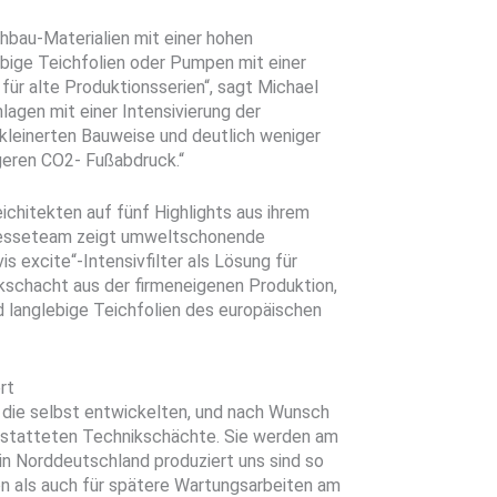
hbau-Materialien mit einer hohen
bige Teichfolien oder Pumpen mit einer
 für alte Produktionsserien“, sagt Michael
lagen mit einer Intensivierung der
erkleinerten Bauweise und deutlich weniger
ngeren CO2- Fußabdruck.“
chitekten auf fünf Highlights aus ihrem
Messeteam zeigt umweltschonende
s excite“-Intensivfilter als Lösung für
schacht aus der firmeneigenen Produktion,
d langlebige Teichfolien des europäischen
rt
f die selbst entwickelten, und nach Wunsch
gestatteten Technikschächte. Sie werden am
in Norddeutschland produziert uns sind so
on als auch für spätere Wartungsarbeiten am