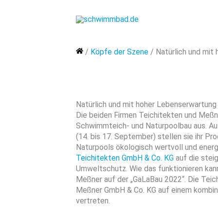
Zum
Inhalt
springen
Home
/
Köpfe der Szene
/
Natürlich und mit
Natürlich und mit hoher Lebenserwartung
Die beiden Firmen Teichitekten und Meßne
Schwimmteich- und Naturpoolbau aus. Au
(14. bis 17. September) stellen sie ihr Pro
Naturpools ökologisch wertvoll und energ
Teichitekten GmbH & Co. KG
auf die stei
Umweltschutz. Wie das funktionieren kan
Meßner auf der „GaLaBau 2022“. Die Teic
Meßner GmbH & Co. KG auf einem kombini
vertreten.