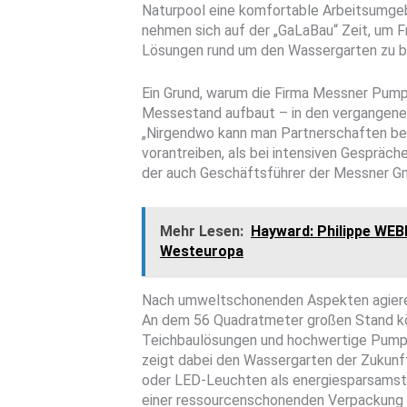
Naturpool eine komfortable Arbeitsumge
nehmen sich auf der „GaLaBau“ Zeit, um 
Lösungen rund um den Wassergarten zu 
Ein Grund, warum die Firma Messner Pumpe
Messestand aufbaut – in den vergangenen
„Nirgendwo kann man Partnerschaften bes
vorantreiben, als bei intensiven Gespräch
der auch Geschäftsführer der Messner Gm
Mehr Lesen:
Hayward: Philippe WEB
Westeuropa
Nach umweltschonenden Aspekten agier
An dem 56 Quadratmeter großen Stand k
Teichbaulösungen und hochwertige Pumpe
zeigt dabei den Wassergarten der Zukun
oder LED-Leuchten als energiesparsamste
einer ressourcenschonenden Verpackung v