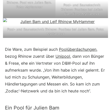
Rhinow. Pool von Julien Bam.
Pool- und Saunatechnik
Foto: MyHammer
Rhinow: Poolbau bei Julien
Bam. Foto: MyHammer
Pool- und Saunatechnik Rhinow: Poolbau bei Julien Bam. Foto:
MyHammer
Die Ware, zum Beispiel auch
Poolüberdachungen
,
bezog Rhinow zuerst über
Unipool
, dann von Bünger
& Frese, ehe ein Vertreter von D&W-Pool auf ihn
aufmerksam wurde. „Von ihm habe ich viel gelernt. Er
lud mich zu Schulungen, Weiterbildungen,
Händlertagungen und Messen ein. So kam ich zum
‚Zodiac‘-Netzwerk und da bin ich heute noch“.
Ein Pool für Julien Bam