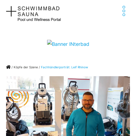
Zum
Ha
Inhalt
springen
Home
/
Köpfe der Szene
/
Fachhändlerporträt: Leif Rhinow