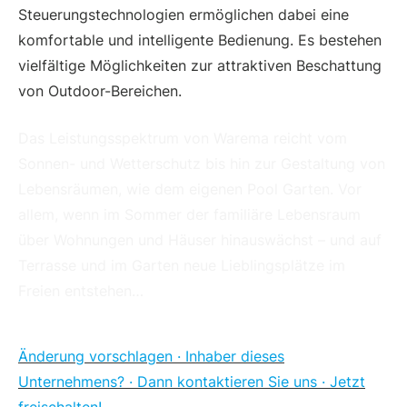
Steuerungstechnologien ermöglichen dabei eine
komfortable und intelligente Bedienung. Es bestehen
vielfältige Möglichkeiten zur attraktiven Beschattung
von Outdoor-Bereichen.
Das Leistungsspektrum von Warema reicht vom
Sonnen- und Wetterschutz bis hin zur Gestaltung von
Lebensräumen, wie dem eigenen Pool Garten. Vor
allem, wenn im Sommer der familiäre Lebensraum
über Wohnungen und Häuser hinauswächst – und auf
Terrasse und im Garten neue Lieblingsplätze im
Freien entstehen…
Änderung vorschlagen · Inhaber dieses
Unternehmens? · Dann kontaktieren Sie uns · Jetzt