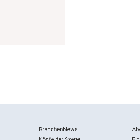
BranchenNews
Ab
Köpfe der Szene
Ein