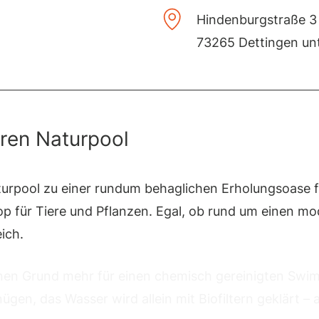
Hindenburgstraße 3
73265 Dettingen un
hren Naturpool
turpool zu einer rundum behaglichen Erholungsoase 
 für Tiere und Pflanzen. Egal, ob rund um einen mo
ich.
nen Grund mehr für einen chemisch gereinigten Swi
ügen, das Wasser wird allein mit Biofiltern geklärt – 