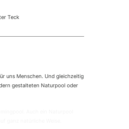
ter Teck
für uns Menschen. Und gleichzeitig
dern gestalteten Naturpool oder
mmingpool. Auch ein Naturpool
auf ganz natürliche Weise.