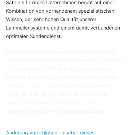
Safe als flexibles Unternehmen beruht auf einer
Kombination von vorhandenem spezialistischen
Wissen, der sehr hohen Qualität unserer
Lammellensysteme und einem damit verbundenen
optimalen Kundendienst.
Dieser Service wird europaweit über unser stets
größer werdendes Vertriebsnetzwerk u.a. von durch
uns ausgebildeten Schwimmbadkonstrukteuren
geboten. Im Auftrag von Ihren Kunden entwickelt
Swim Safe im eigenen Haus maßgeschneiderte
Lösungen mithilfe von AutoCad. Anhand der
Entwurfszeichnungen fertigen Sie dann in der
eigenen Werkstatt eine einzigartige Lösung…
Änderung vorschlagen · Inhaber dieses