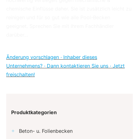
hochwertig versiegelt gegen mechanische &
chemische Einflüsse daher. Sie ist zusätzlich leicht zu
reinigen und für so gut wie alle Pool-Becken
geeignet. Sprechen Sie mit Ihrem Fachhändler
darüber…
Änderung vorschlagen · Inhaber dieses
Unternehmens? · Dann kontaktieren Sie uns · Jetzt
freischalten!
Produktkategorien
Beton- u. Folienbecken