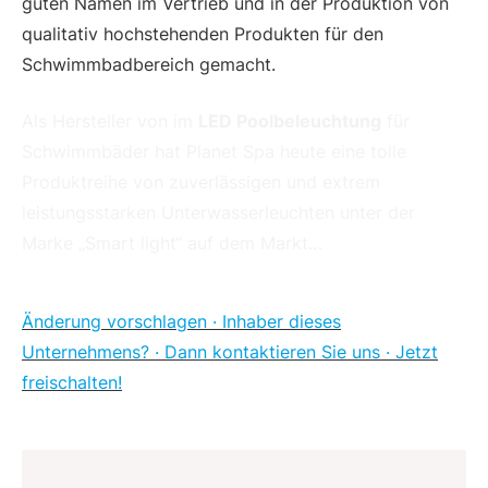
guten Namen im Vertrieb und in der Produktion von
qualitativ hochstehenden Produkten für den
Schwimmbadbereich gemacht.
Als Hersteller von im
LED Poolbeleuchtung
für
Schwimmbäder hat Planet Spa heute eine tolle
Produktreihe von zuverlässigen und extrem
leistungsstarken Unterwasserleuchten unter der
Marke „Smart light“ auf dem Markt…
Änderung vorschlagen · Inhaber dieses
Unternehmens? · Dann kontaktieren Sie uns · Jetzt
freischalten!