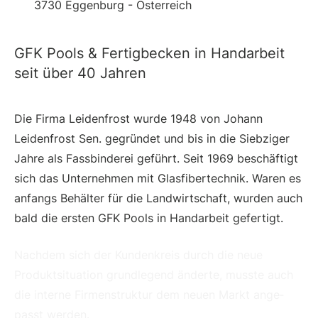
3730 Eggenburg - Österreich
GFK Pools & Fertigbecken in Handarbeit
seit über 40 Jahren
Die Firma Leidenfrost wurde 1948 von Johann
Leiden­frost Sen. gegründet und bis in die Siebziger
Jahre als Fass­binderei ge­führt. Seit 1969 be­schäftigt
sich das Untern­ehmen mit Glas­fiber­technik. Waren es
anfangs Be­hälter für die Land­wirtschaft, wurden auch
bald die ersten GFK Pools in Handarbeit gefertigt.
Nachdem sich der Kundenkreis durch die neue
Produkt­situation grund­legend änderte, musste auch
die interne Firmen­struktur dem neuen Markt an­ge­
passt werden.