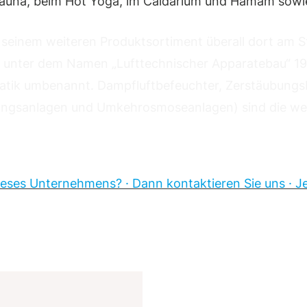
auna, beim Hot Yoga, im Caldarium und Hamam sowi
 seinem weiteren Produktsortiment überall dort am S
 unter dem Namen „Lufttechnischer Apparatebau“ 19
tik umbenannt. Dampfluftbefeuchter, Zerstäubung
ungsanlagen und Umkehrosmoseanlagen) sind die we
eses Unternehmens? · Dann kontaktieren Sie uns · Jet