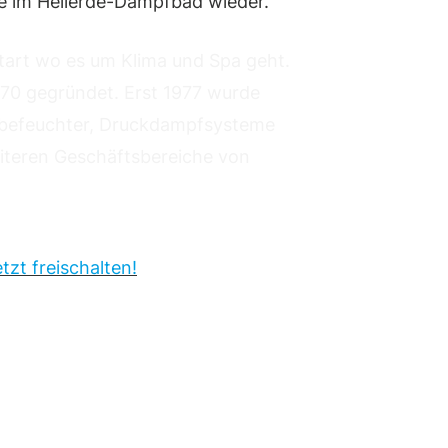
e im Heilerde-Dampfbad wieder.
tart wo es um Klima und Spa geht.
70 gegründet. Erst 1977 wurde
sbefeuchter, Druckdampfsysteme
iteren Geschäftsbereiche von
zt freischalten!