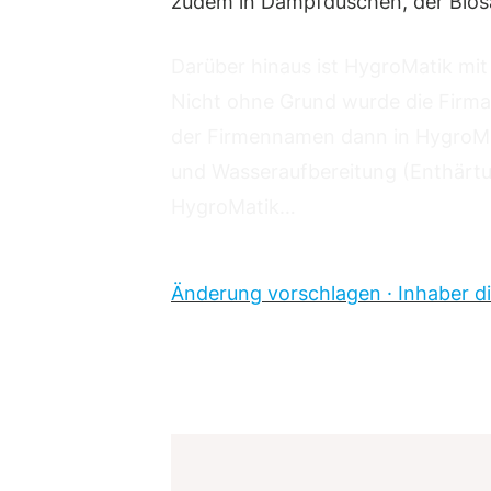
zudem in Dampfduschen, der Bios
Darüber hinaus ist HygroMatik mit
Nicht ohne Grund wurde die Firma
der Firmennamen dann in HygroMa
und Wasseraufbereitung (Enthärt
HygroMatik…
Änderung vorschlagen · Inhaber di