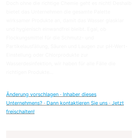
Doch ohne die richtige Chemie geht es nicht! Deshalb
bietet das Unternehmen die gesamte Palette
wirksamer Produkte an, damit das Wasser glasklar
und hygienisch einwandfrei bleibt. Egal, ob
Flockungsmittel für die Schmutz- und
Partikelausfällung, Säuren und Laugen zur pH-Wert-
Einstellung oder Chlorprodukte zur
Wasserdesinfektion, wir haben für alle Fälle die
richtigen Produkte…
Änderung vorschlagen · Inhaber dieses
Unternehmens? · Dann kontaktieren Sie uns · Jetzt
freischalten!