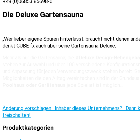
+49 (0)06853 85698-0
Die Deluxe Gartensauna
„Wer lieber eigene Spuren hinterlässt, braucht nicht denen ande
denkt CUBE fx auch über seine Gartensauna Deluxe.
Mehr als nur die Gartensauna; die #
Deluxe Design-Nebengeb
stehen zur Auswahl und über 100 verschiedene Konfigurationsmö
und Anpassung für jeden Verwendungszweck stehen bereit. Seh
Möglichkeiten die den Alltag vereinfachen sind in der Grundau
Poolhaus oder Gerätehaus
jede Spielart ist möglich…
Änderung vorschlagen · Inhaber dieses Unternehmens? · Dann ko
freischalten!
Produktkategorien