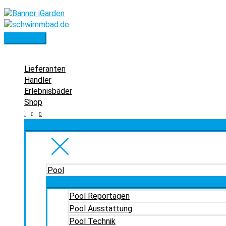
Zum
Inhalt
springen
Hauptmenü
Lieferanten
Händler
Erlebnisbäder
Shop
:
Pool
Pool Reportagen
Pool Ausstattung
Pool Technik