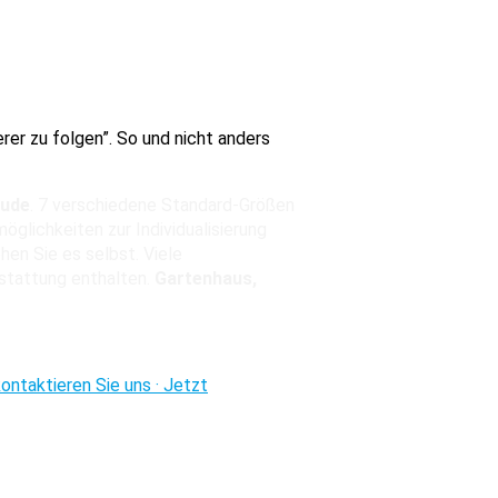
rer zu folgen”. So und nicht anders
äude
. 7 verschiedene Standard-Größen
glichkeiten zur Individualisierung
en Sie es selbst. Viele
sstattung enthalten.
Gartenhaus,
ntaktieren Sie uns · Jetzt