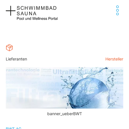
Zum
Ha
Inhalt
springen
Lieferanten
Hersteller
banner_ueberBWT
BWT AG