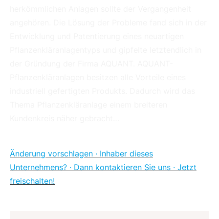
herkömmlichen Anlagen sollte der Vergangenheit
angehören. Die Lösung der Probleme fand sich in der
Entwicklung und Patentierung eines neuartigen
Pflanzenkläranlagentyps und gipfelte letztendlich in
der Gründung der Firma AQUANT. AQUANT-
Pflanzenkläranlagen besitzen alle Vorteile eines
industriell gefertigten Produkts. Dadurch wird das
Thema Pflanzenkläranlage einem breiteren
Kundenkreis näher gebracht…
Änderung vorschlagen · Inhaber dieses
Unternehmens? · Dann kontaktieren Sie uns · Jetzt
freischalten!