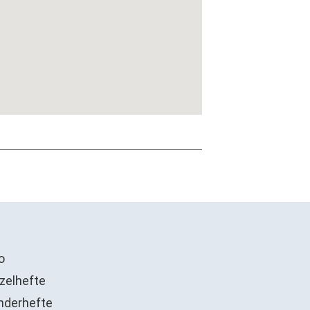
o
zelhefte
nderhefte