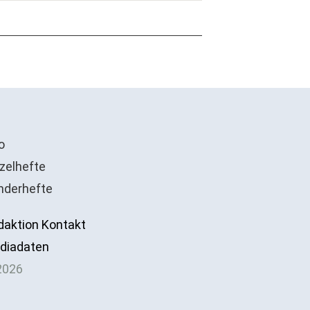
o
zelhefte
nderhefte
daktion Kontakt
diadaten
2026