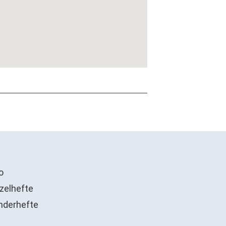
o
zelhefte
nderhefte