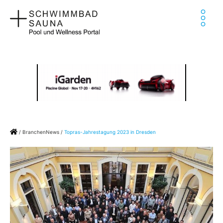
Zum
Ha
Inhalt
springen
Home
/
BranchenNews
/
Topras-Jahrestagung 2023 in Dresden