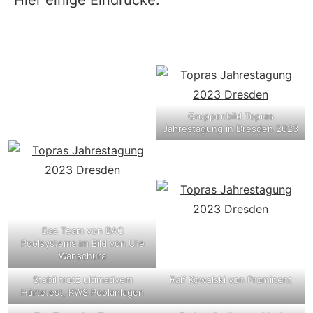
Gruppenbild Topras
Jahrestagung in Dresden 2023
Das Team von BAC
Poolsystems im Bild von Ute
Wanschura
Stabil trotz ultimativem
Ralf Kowalski von Prominent
Härtetest, KWS Poolanlagen