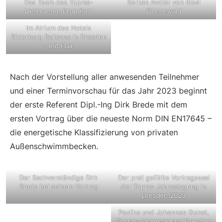
Das Team des Topras-
Serkan Avcilar von Ideal
Lieferanten Drop Pool
Eichenwald
Im Atrium des Hotels
Bilderberg Bellevue in Dresden
– mit Flair
Nach der Vorstellung aller anwesenden Teilnehmer
und einer Terminvorschau für das Jahr 2023 beginnt
der erste Referent Dipl.-Ing Dirk Brede mit dem
ersten Vortrag über die neueste Norm DIN EN17645 –
die energetische Klassifizierung von privaten
Außenschwimmbecken.
Der Sachverständige Dirk
Der prall gefüllte Vortragssaal
Brede bei seinem Vortrag
der Topras Jahrestagung in
Dresden 2023
Paulina und Johannes Gunst,
Topras-Jahrestagung Dresden