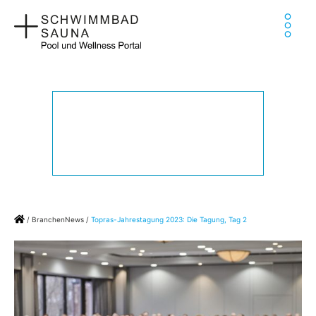
Zum
Ha
Inhalt
springen
Home
/
BranchenNews
/
Topras-Jahrestagung 2023: Die Tagung, Tag 2