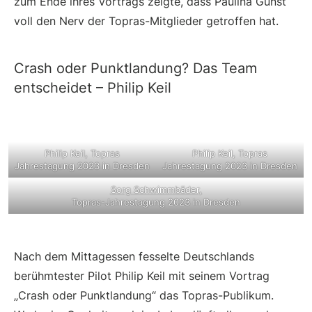
zum Ende ihres Vortrags zeigte, dass Paulina Gunst
voll den Nerv der Topras-Mitglieder getroffen hat.
Crash oder Punktlandung? Das Team
entscheidet – Philip Keil
Philip Keil, Topras
Philip Keil, Topras
Jahrestagung 2023 in Dresden
Jahrestagung 2023 in Dresden
Sorg Schwimmbäder,
Topras-Jahrestagung 2023 in Dresden
Nach dem Mittagessen fesselte Deutschlands
berühmtester Pilot Philip Keil mit seinem Vortrag
„Crash oder Punktlandung“ das Topras-Publikum.