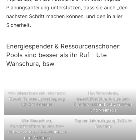
Planungsabteilung unterstützen, dass sie auch „den
nächsten Schritt machen können, und den in aller
Sicherheit.
Energiespender & Ressourcenschoner:
Pools sind besser als ihr Ruf – Ute
Wanschura, bsw
Ute Wanschura mit Johannes
Ute Wanschura,
Gunst, Topras Jahrestagung
Geschäftsführerin des bsw
2023 in Dresden
(Bundesverband Schwimmbad-
und Wellness
Ute Wanschura,
Topras Jahrestagung 2023 in
Geschäftsführerin des bsw
Dresden
(Bundesverband Schwimmbad-
und Wellness