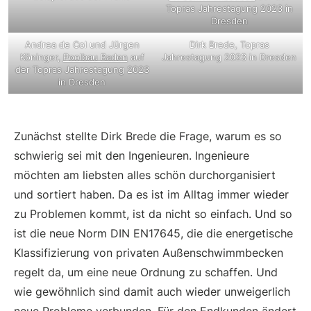
Topras Jahrestagung 2023 in
Dresden
Andrea de Col und Jürgen
Dirk Brede, Topras
Köninger,
Poolbau Baden
auf
Jahrestagung 2023 in Dresden
der Topras Jahrestagung 2023
in Dresden
Zunächst stellte Dirk Brede die Frage, warum es so
schwierig sei mit den Ingenieuren. Ingenieure
möchten am liebsten alles schön durchorganisiert
und sortiert haben. Da es ist im Alltag immer wieder
zu Problemen kommt, ist da nicht so einfach. Und so
ist die neue Norm DIN EN17645, die die energetische
Klassifizierung von privaten Außenschwimmbecken
regelt da, um eine neue Ordnung zu schaffen. Und
wie gewöhnlich sind damit auch wieder unweigerlich