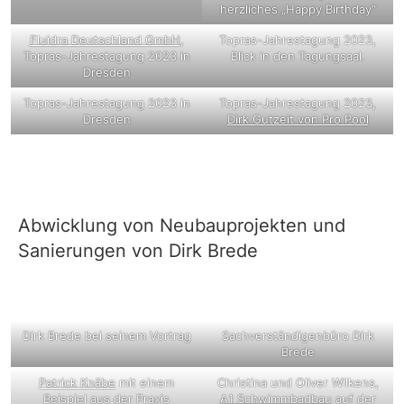
herzliches „Happy Birthday“
Fluidra Deutschland GmbH
,
Topras-Jahrestagung 2023,
Topras-Jahrestagung 2023 in
Blick in den Tagungsaal.
Dresden
Topras-Jahrestagung 2023 in
Topras-Jahrestagung 2023,
Dresden
Dirk Gutzeit von Pro Pool
Abwicklung von Neubauprojekten und
Sanierungen von Dirk Brede
Dirk Brede bei seinem Vortrag
Sachverständigenbüro Dirk
Brede
Patrick Knäbe
mit einem
Christina und Oliver Wilkens,
Beispiel aus der Praxis
A1 Schwimmbadbau
auf der