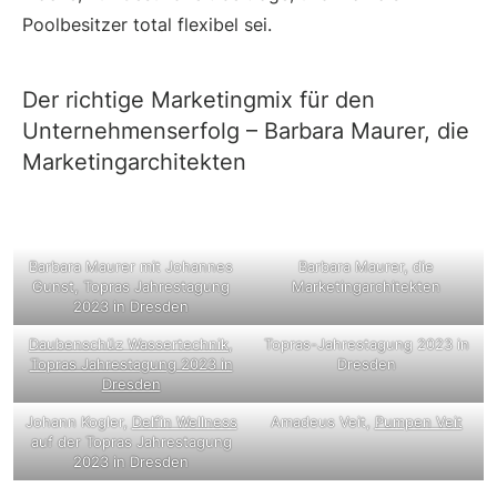
Poolbesitzer total flexibel sei.
Der richtige Marketingmix für den
Unternehmenserfolg – Barbara Maurer, die
Marketingarchitekten
Barbara Maurer mit Johannes
Barbara Maurer, die
Gunst, Topras Jahrestagung
Marketingarchitekten
2023 in Dresden
Daubenschüz Wassertechnik
,
Topras-Jahrestagung 2023 in
Topras Jahrestagung 2023 in
Dresden
Dresden
Johann Kogler,
Delfin Wellness
Amadeus Veit,
Pumpen Veit
auf der Topras Jahrestagung
2023 in Dresden