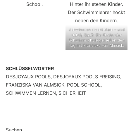
Schwimmen macht stark – und
richtig Spaß: Die Kinder der
Schwimmschule genießen den
Tag mit Franziska van Almsick.
SCHLÜSSELWÖRTER
DESJOYAUX POOLS
,
DESJOYAUX POOLS FREISING
,
FRANZISKA VAN ALMSICK
,
POOL SCHOOL
,
SCHWIMMEN LERNEN
,
SICHERHEIT
Suchen