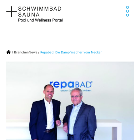
Zum
Ha
Inhalt
springen
Home
/
BranchenNews
/
Repabad: Die Dampfmacher vom Neckar