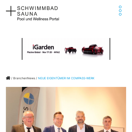
Zum
Ha
Inhalt
springen
Home
/
BranchenNews
/
NEUE EIGENTÜMER IM COMPASS-WERK