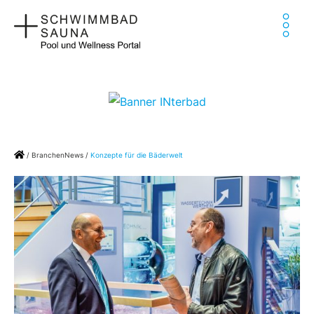
Zum
Ha
Inhalt
springen
Home
/
BranchenNews
/
Konzepte für die Bäderwelt