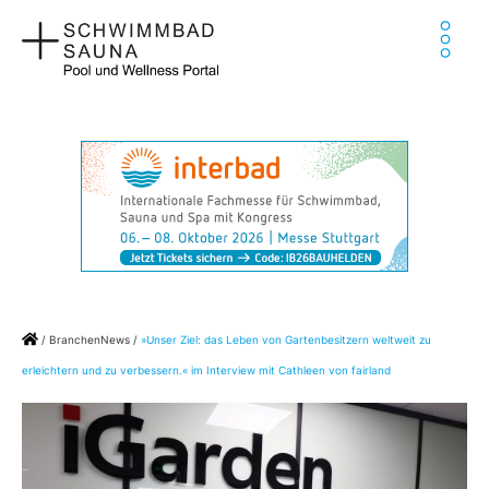
Zum
Ha
Inhalt
springen
Home
/
BranchenNews
/
»Unser Ziel: das Leben von Gartenbesitzern weltweit zu
erleichtern und zu verbessern.« im Interview mit Cathleen von fairland