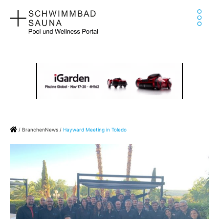
Zum
Ha
Inhalt
springen
Home
/
BranchenNews
/
Hayward Meeting in Toledo