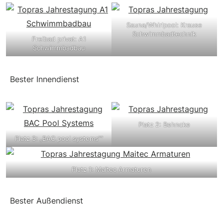
Sauna/Whirlpool: Krause
Schwimmbadtechnik
Freibad privat: A1
Schwimmbadbau
Bester Innendienst
Platz 2: Behncke
Platz 3: „BAC pool systems““
Platz 1: Maitec Armaturen
Bester Außendienst