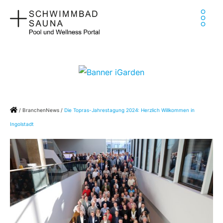
Zum
Ha
Inhalt
springen
Home
/
BranchenNews
/
Die Topras-Jahrestagung 2024: Herzlich Willkommen in
Ingolstadt