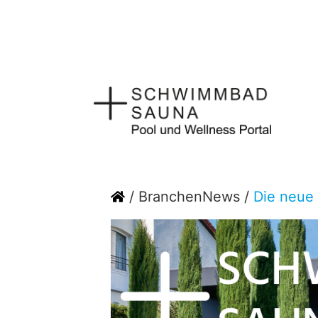
Zum
Inhalt
springen
Home
/
BranchenNews
/
Die neue