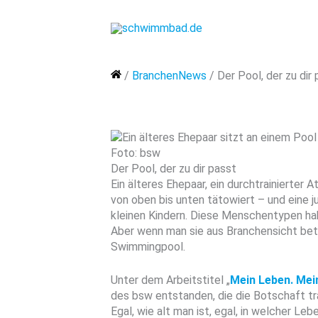
Zum
Inhalt
springen
Home
/
BranchenNews
/
Der Pool, der zu dir
Foto: bsw
Der Pool, der zu dir passt
Ein älteres Ehepaar, ein durchtrainierter At
von oben bis unten tätowiert – und eine j
kleinen Kindern. Diese Menschentypen hab
Aber wenn man sie aus Branchensicht betr
Swimmingpool.
Unter dem Arbeitstitel „
Mein Leben. Mei
des bsw entstanden, die die Botschaft tra
Egal, wie alt man ist, egal, in welcher Le