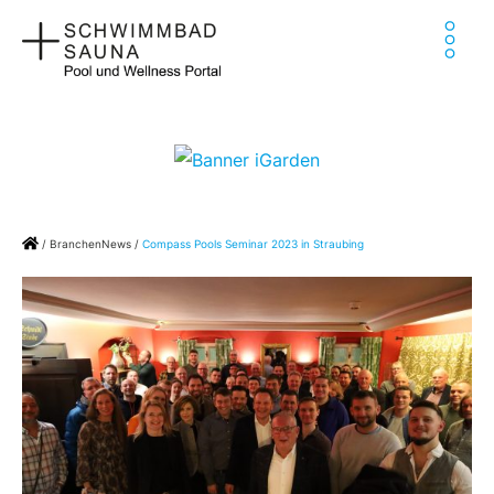
Zum
Ha
Inhalt
springen
Home
/
BranchenNews
/
Compass Pools Seminar 2023 in Straubing