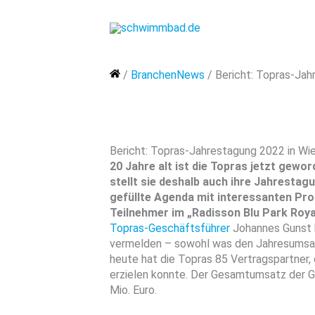
Zum
Inhalt
springen
Home
/
BranchenNews
/
Bericht: Topras-Jah
Bericht: Topras-Jahrestagung 2022 in Wi
20 Jahre alt ist die Topras jetzt gewo
stellt sie deshalb auch ihre Jahrestagun
gefüllte Agenda mit interessanten P
Teilnehmer im „Radisson Blu Park Royal
Topras-Geschäftsführer
Johannes Gunst 
vermelden – sowohl was den Jahresumsatz
heute hat die Topras 85 Vertragspartner,
erzielen konnte. Der Gesamtumsatz der G
Mio. Euro.