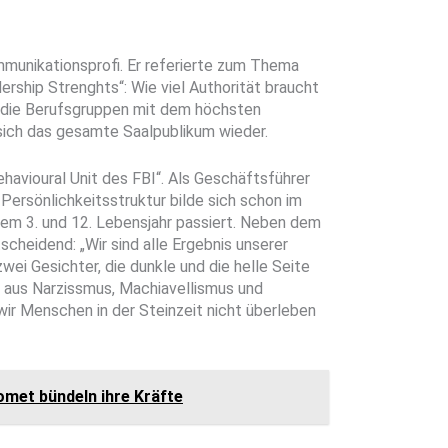
munikationsprofi. Er referierte zum Thema
rship Strenghts“: Wie viel Authorität braucht
r die Berufsgruppen mit dem höchsten
sich das gesamte Saalpublikum wieder.
Behavioural Unit des FBI“. Als Geschäftsführer
 Persönlichkeitsstruktur bilde sich schon im
 dem 3. und 12. Lebensjahr passiert. Neben dem
scheidend: „Wir sind alle Ergebnis unserer
wei Gesichter, die dunkle und die helle Seite
h aus Narzissmus, Machiavellismus und
ir Menschen in der Steinzeit nicht überleben
met bündeln ihre Kräfte