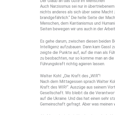
Der Glaub an das Gute im Menschen
Auch Narzissmus sei nur in übertriebenem 
nichts anderes als sich über seine Macht 
brandgefährlich.“ Die helle Seite der Ma
Menschen, dem Kantianismus und Humani
Seiten bewegen wir uns auch in der Arbeit
Es gehe darum, zwischen diesen beiden B
Intelligenz aufzubauen. Dann kam Gassl z
zeigte die Punkte auf, auf die man als Fü
zu beobachten, nur so komme man an die w
Führungskraft richtig agieren lassen.
Walter Kohl: „Die Kraft des „WIR“!
Nach dem Mittagessen sprach Walter Koh
Kraft des WIR!“. Auszüge aus seinem Vortra
Gesellschaft. Wo bleibt da die Verantwor
auf die Ukraine. Und das hat einen sehr st
Gemeinschaft gefragt. Aber was meinen wi