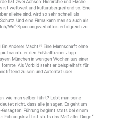
rde hat zwei Achsen: Hierarchie und Fläche.
 ist weltweit und kulturübergreifend so. Eine
ber alleine sind, wird so sehr schnell als
 Schutz. Und eine Firma kann man so auch als
Ich/Wir“-Spannungsverhältnis erfolgreich zu
l Ein Anderer Macht!? Eine Mannschaft ohne
ispiel nannte er den Fußballtrainer Jupp
Bayern München in wenigen Wochen aus einer
ormte. Als Vorbild steht er beispielhaft für
nnstiftend zu sein und Autorität über
n, wie man selber führt? Lebt man seine
utet nicht, dass alle ja sagen. Es geht um
t-Gesagten. Führung beginnt stets bei einem
er Führungskraft ist stets das Maß aller Dinge.“