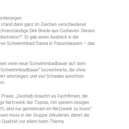
forderungen
 stand dann ganz im Zeichen verschiedener
hverständige Dirk Brede aus Cuxhaven. Dieses
etriebe?“. Er gab einen Ausblick in die
u von Schwimmbad/Sauna in Passivhäusern – das
eien viele neue Schwimmbadbauer auf dem
n-Schwimmbadbauer“ bezeichnete, die ohne
t einsteigen, und viel Schaden anrichten
em.
 Praxis. „Deshalb braucht es Fachfirmen, die
ige Netzwerk der Topras, mit seinem riesigen
t, sind nur gemeinsam im Netzwerk zu lösen.“
en muss in der Gruppe zirkulieren, damit die
Qualität vor allem beim Thema