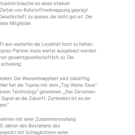
Situation brauche es einen starken
e Zeiten von Rohstoffverknappung geprägt.
Gesellschaft zu spüren, die nicht gut ist. Die
eine Mitglieder.
t aus weiterhin die Loyalität hoch zu halten.
Topras-Partner muss weiter ausgebaut werden.
en gesamtgesellschaftlich zu. Die
schwierig.
blem. Die Wasserknappheit wird zukünftig
ier hat die Topras mit dem „Top Water Save“
„Green Technology“ gewonnen. „Das Zisternen-
 Signal an die Zukunft. Zumindest ist es ein
nn.“
lnehmer mit einer Zusammenstellung
20 Jahren des Bestehens des
espickt mit Schlaglichtern vieler