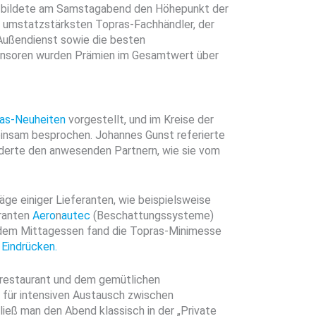
n bildete am Samstagabend den Höhepunkt der
e umstatzstärksten Topras-Fachhändler, der
Außendienst sowie die besten
onsoren wurden Prämien im Gesamtwert über
as-Neuheiten
vorgestellt, und im Kreise der
insam besprochen. Johannes Gunst referierte
lderte den anwesenden Partnern, wie sie vom
ge einiger Lieferanten, wie beispielsweise
ranten
Aero
n
autec
(Beschattungssysteme)
h dem Mittagessen fand die Topras-Minimesse
 Eindrücken.
estaurant und dem gemütlichen
 für intensiven Austausch zwischen
ieß man den Abend klassisch in der „Private