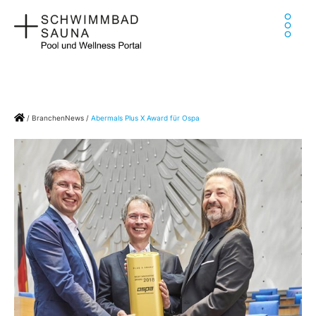
Zum
Ha
Inhalt
springen
Home
/
BranchenNews
/
Abermals Plus X Award für Ospa