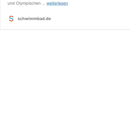
Compass
und Olympischen …
weiterlesen
Pools:
Seminar
schwimmbad.de
2024